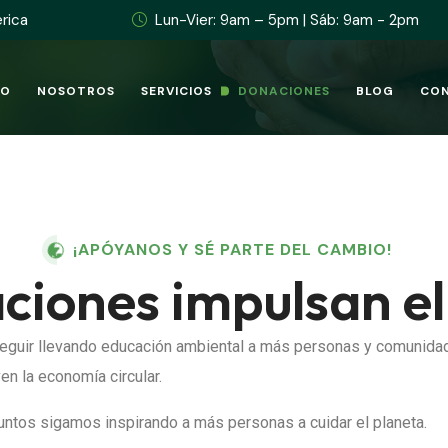
rica
Lun-Vier: 9am – 5pm | Sáb: 9am - 2pm
IO
NOSOTROS
SERVICIOS
DONACIONES
BLOG
CO
¡APÓYANOS Y SÉ PARTE DEL CAMBIO!
ciones impulsan el 
seguir llevando educación ambiental a más personas y comunidade
n la economía circular.
juntos sigamos inspirando a más personas a cuidar el planeta.